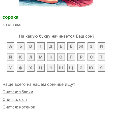
сорока
к гостям.
На какую букву начинается Ваш сон?
А
Б
В
Г
Д
Е
Ё
Ж
З
И
Й
К
Л
М
Н
О
П
Р
С
Т
У
Ф
Х
Ц
Ч
Ш
Щ
Э
Ю
Я
Чаще всего на нашем соннике ищут:
Снится: яблоки
Снится: сын
Снится: котенок