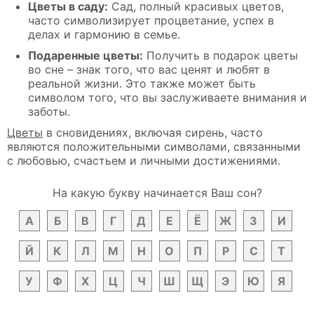
Цветы в саду:
Сад, полный красивых цветов,
часто символизирует процветание, успех в
делах и гармонию в семье.
Подаренные цветы:
Получить в подарок цветы
во сне – знак того, что вас ценят и любят в
реальной жизни. Это также может быть
символом того, что вы заслуживаете внимания и
заботы.
Цветы
в сновидениях, включая сирень, часто
являются положительными символами, связанными
с любовью, счастьем и личными достижениями.
На какую букву начинается Ваш сон?
А
Б
В
Г
Д
Е
Ё
Ж
З
И
Й
К
Л
М
Н
О
П
Р
С
Т
У
Ф
Х
Ц
Ч
Ш
Щ
Э
Ю
Я