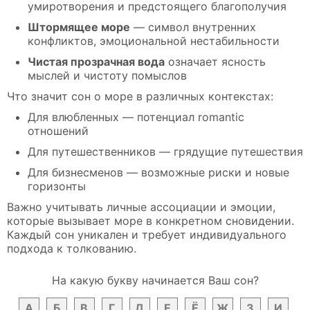
умиротворения и предстоящего благополучия
Штормящее море
— символ внутренних
конфликтов, эмоциональной нестабильности
Чистая прозрачная вода
означает ясность
мыслей и чистоту помыслов
Что значит сон о море в различных контекстах:
Для влюбленных — потенциал romantic
отношений
Для путешественников — грядущие путешествия
Для бизнесменов — возможные риски и новые
горизонты
Важно учитывать личные ассоциации и эмоции,
которые вызывает море в конкретном сновидении.
Каждый сон уникален и требует индивидуального
подхода к толкованию.
На какую букву начинается Ваш сон?
А
Б
В
Г
Д
Е
Ё
Ж
З
И