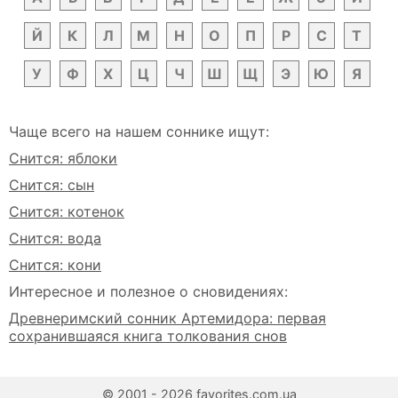
Й
К
Л
М
Н
О
П
Р
С
Т
У
Ф
Х
Ц
Ч
Ш
Щ
Э
Ю
Я
Чаще всего на нашем соннике ищут:
Снится: яблоки
Снится: сын
Снится: котенок
Снится: вода
Снится: кони
Интересное и полезное о сновидениях:
Древнеримский сонник Артемидора: первая
сохранившаяся книга толкования снов
© 2001 - 2026 favorites.com.ua