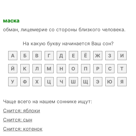
маска
обман, лицемерие со стороны близкого человека.
На какую букву начинается Ваш сон?
А
Б
В
Г
Д
Е
Ё
Ж
З
И
Й
К
Л
М
Н
О
П
Р
С
Т
У
Ф
Х
Ц
Ч
Ш
Щ
Э
Ю
Я
Чаще всего на нашем соннике ищут:
Снится: яблоки
Снится: сын
Снится: котенок