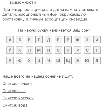
возможности
При интерпретации сна о дятле важно учитывать
детали: эмоциональный фон, окружающую
обстановку и личные ассоциации сновидца.
На какую букву начинается Ваш сон?
А
Б
В
Г
Д
Е
Ё
Ж
З
И
Й
К
Л
М
Н
О
П
Р
С
Т
У
Ф
Х
Ц
Ч
Ш
Щ
Э
Ю
Я
Чаще всего на нашем соннике ищут:
Снится: яблоки
Снится: сын
Снится: котенок
Снится: вода