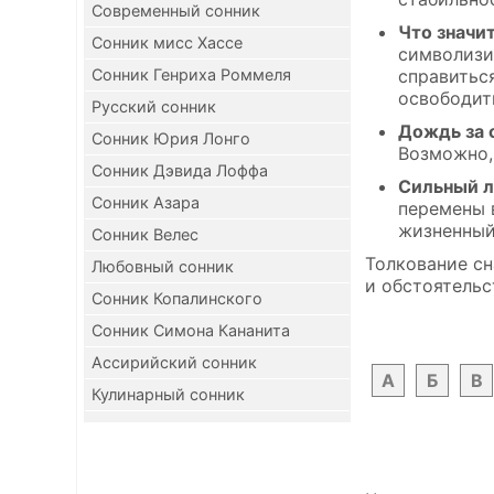
Современный сонник
Что значи
Сонник мисс Хассе
символизи
Сонник Генриха Роммеля
справитьс
освободить
Русский сонник
Дождь за 
Сонник Юрия Лонго
Возможно, 
Сонник Дэвида Лоффа
Сильный л
Сонник Азара
перемены 
жизненный
Сонник Велес
Толкование сн
Любовный сонник
и обстоятельс
Сонник Копалинского
Сонник Симона Кананита
Ассирийский сонник
А
Б
В
Кулинарный сонник