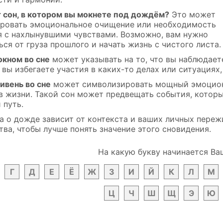
т сон, в котором вы мокнете под дождём?
Это может
ровать эмоциональное очищение или необходимость
я с нахлынувшими чувствами. Возможно, вам нужно
ся от груза прошлого и начать жизнь с чистого листа.
окном во сне
может указывать на то, что вы наблюдае
вы избегаете участия в каких-то делах или ситуациях
ивень во сне
может символизировать мощный эмоцион
в жизни. Такой сон может предвещать события, котор
 путь.
а о дожде зависит от контекста и ваших личных переж
тва, чтобы лучше понять значение этого сновидения.
На какую букву начинается Ва
Г
Д
Е
Ё
Ж
З
И
Й
К
Л
М
Ц
Ч
Ш
Щ
Э
Ю