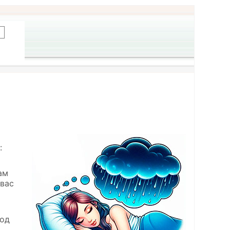
:
ам
 вас
иод