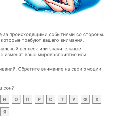
те за происходящими событиями со стороны.
, которые требуют вашего внимания.
альный всплеск или значительные
ые изменят ваше мировосприятие или
иваний. Обратите внимание на свои эмоции
ш сон?
Н
О
П
Р
С
Т
У
Ф
Х
Я