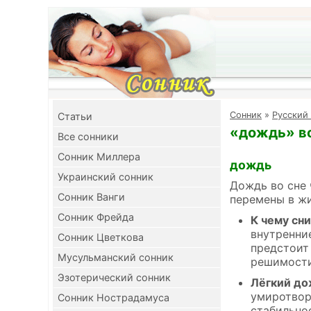
Cонник
»
Русский
Cтатьи
«дождь» во
Все сонники
Сонник Миллера
дождь
Украинский сонник
Дождь во сне
Сонник Ванги
перемены в жи
Сонник Фрейда
К чему сн
внутренни
Сонник Цветкова
предстоит
Мусульманский сонник
решимости
Эзотерический сонник
Лёгкий до
умиротворе
Сонник Нострадамуса
стабильно