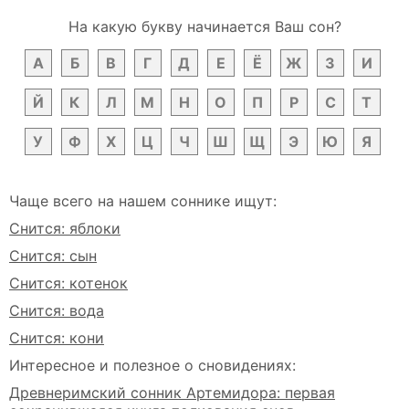
На какую букву начинается Ваш сон?
А
Б
В
Г
Д
Е
Ё
Ж
З
И
Й
К
Л
М
Н
О
П
Р
С
Т
У
Ф
Х
Ц
Ч
Ш
Щ
Э
Ю
Я
Чаще всего на нашем соннике ищут:
Снится: яблоки
Снится: сын
Снится: котенок
Снится: вода
Снится: кони
Интересное и полезное о сновидениях:
Древнеримский сонник Артемидора: первая