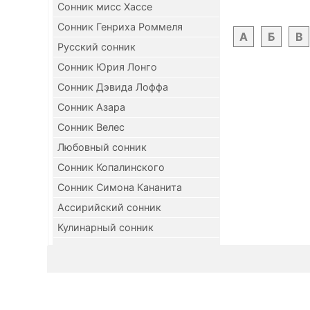
Сонник мисс Хассе
Сонник Генриха Роммеля
А
Б
В
Русский сонник
Сонник Юрия Лонго
Сонник Дэвида Лоффа
Сонник Азара
Сонник Велес
Любовный сонник
Сонник Копалинского
Сонник Симона Кананита
Ассирийский сонник
Кулинарный сонник