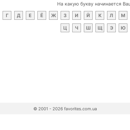
На какую букву начинается Ва
Г
Д
Е
Ё
Ж
З
И
Й
К
Л
М
Ц
Ч
Ш
Щ
Э
Ю
© 2001 - 2026 favorites.com.ua