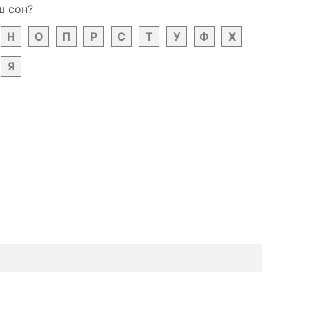
ш сон?
Н
О
П
Р
С
Т
У
Ф
Х
Я