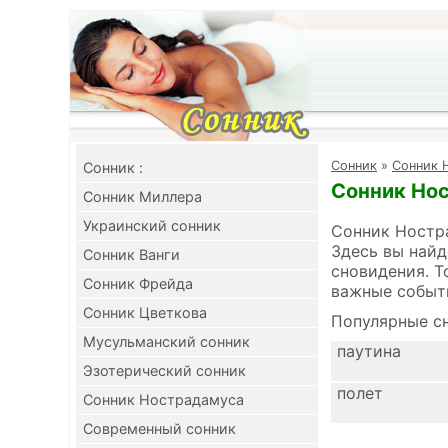
Cонник
»
Сонник 
Cонник :
Сонник Нос
Сонник Миллера
Украинский сонник
Сонник Ностра
Здесь вы найд
Сонник Ванги
сновидения. Т
Сонник Фрейда
важные событ
Сонник Цветкова
Популярные сн
Мусульманский сонник
паутина
Эзотерический сонник
полет
Сонник Нострадамуса
Современный сонник