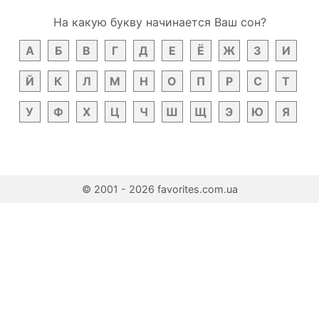
На какую букву начинается Ваш сон?
А
Б
В
Г
Д
Е
Ё
Ж
З
И
Й
К
Л
М
Н
О
П
Р
С
Т
У
Ф
Х
Ц
Ч
Ш
Щ
Э
Ю
Я
© 2001 - 2026 favorites.com.ua