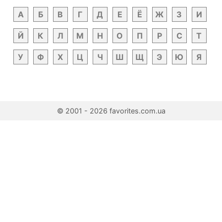
А
Б
В
Г
Д
Е
Ё
Ж
З
И
Й
К
Л
М
Н
О
П
Р
С
Т
У
Ф
Х
Ц
Ч
Ш
Щ
Э
Ю
Я
© 2001 - 2026 favorites.com.ua