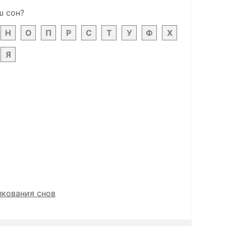
ш сон?
Н
О
П
Р
С
Т
У
Ф
Х
Я
лкования снов