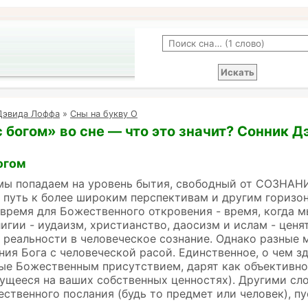
Дэвида Лоффа
»
Сны на букву О
 богом» во сне — что это значит? Сонник 
огом
мы попадаем на уровень бытия, свободный от СОЗНАНИ
 путь к более широким перспективам и другим горизон
время для Божественного откровения - время, когда 
лигии - иудаизм, христианство, даосизм и ислам - цен
реальности в человеческое сознание. Однако разные 
ия Бога с человеческой расой. Единственное, о чем зде
ые Божественным присутствием, дарят как объективное,
ущееся на ваших собственных ценностях). Другими сло
ственного послания (будь то предмет или человек), пу