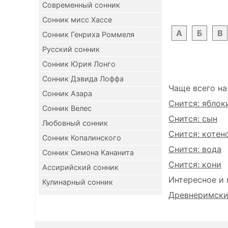
Современный сонник
Сонник мисс Хассе
А
Б
В
Сонник Генриха Роммеля
Русский сонник
Сонник Юрия Лонго
Сонник Дэвида Лоффа
Чаще всего на
Сонник Азара
Снится: яблок
Сонник Велес
Снится: сын
Любовный сонник
Снится: котен
Сонник Копалинского
Снится: вода
Сонник Симона Кананита
Снится: кони
Ассирийский сонник
Интересное и 
Кулинарный сонник
Древнеримский