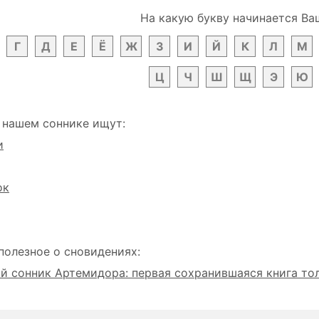
На какую букву начинается Ва
Г
Д
Е
Ё
Ж
З
И
Й
К
Л
М
Ц
Ч
Ш
Щ
Э
Ю
 нашем соннике ищут:
и
ок
полезное о сновидениях:
 сонник Артемидора: первая сохранившаяся книга то