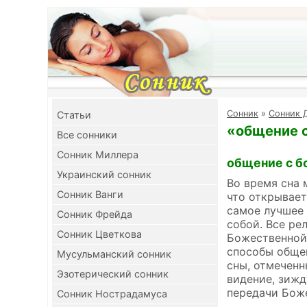
Cонник
»
Сонник 
Cтатьи
«общение с
Все сонники
Сонник Миллера
общение с б
Украинский сонник
Во время сна 
Сонник Ванги
что открывает
самое лучшее 
Сонник Фрейда
собой. Все ре
Сонник Цветкова
Божественной 
способы общен
Мусульманский сонник
сны, отмеченн
Эзотерический сонник
видение, зижд
передачи Боже
Сонник Нострадамуса