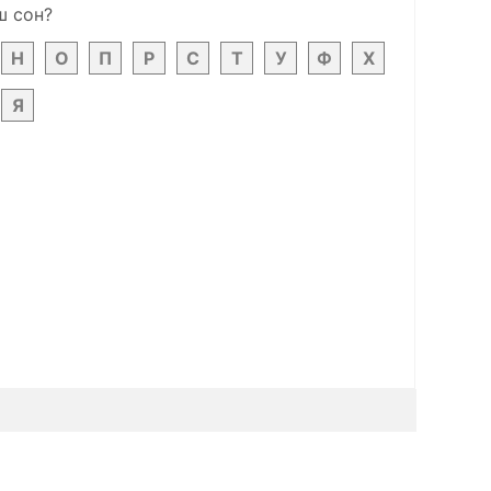
ш сон?
Н
О
П
Р
С
Т
У
Ф
Х
Я