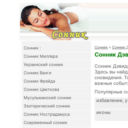
Cонник
»
Сонник 
Cонник :
Сонник Дэв
Сонник Миллера
Украинский сонник
Сонник Дэвида
Здесь вы найд
Сонник Ванги
сновидения. Т
Сонник Фрейда
важные событ
Сонник Цветкова
Популярные сн
Мусульманский сонник
избавление, 
Эзотерический сонник
иконы
Сонник Нострадамуса
Современный сонник