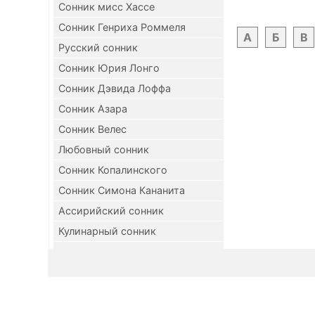
Сонник мисс Хассе
Сонник Генриха Роммеля
А
Б
В
Русский сонник
Сонник Юрия Лонго
Сонник Дэвида Лоффа
Сонник Азара
Сонник Велес
Любовный сонник
Сонник Копалинского
Сонник Симона Кананита
Ассирийский сонник
Кулинарный сонник