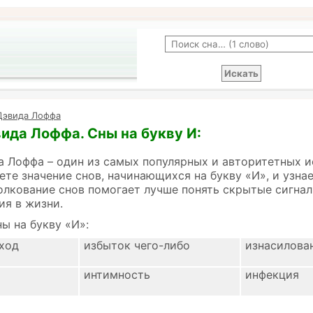
Дэвида Лоффа
ида Лоффа. Сны на букву И:
 Лоффа – один из самых популярных и авторитетных и
ете значение снов, начинающихся на букву «И», и узна
олкование снов помогает лучше понять скрытые сигнал
ия в жизни.
ы на букву «И»:
уход
избыток чего-либо
изнасилова
интимность
инфекция