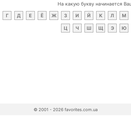
На какую букву начинается Ва
Г
Д
Е
Ё
Ж
З
И
Й
К
Л
М
Ц
Ч
Ш
Щ
Э
Ю
© 2001 - 2026 favorites.com.ua