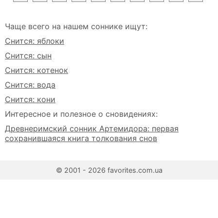
Чаще всего на нашем соннике ищут:
Снится: яблоки
Снится: сын
Снится: котенок
Снится: вода
Снится: кони
Интересное и полезное о сновидениях:
Древнеримский сонник Артемидора: первая
сохранившаяся книга толкования снов
© 2001 - 2026 favorites.com.ua