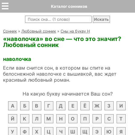
Каталог сонников
Cонник
»
Любовный сонник
»
Сны на букву Н
«наволочка» во сне — что это значит?
Любовный сонник
наволочка
Если вам снится сон, в котором вы спите на
белоснежной наволочке с вышивкой, вас ждет
красивый любовный роман.
На какую букву начинается Ваш сон?
А
Б
В
Г
Д
Е
Ё
Ж
З
И
Й
К
Л
М
Н
О
П
Р
С
Т
У
Ф
Х
Ц
Ч
Ш
Щ
Э
Ю
Я