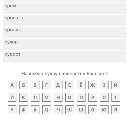
крем
кровать
кролик
кулон
курорт
На какую букву начинается Ваш сон?
А
Б
В
Г
Д
Е
Ё
Ж
З
И
Й
К
Л
М
Н
О
П
Р
С
Т
У
Ф
Х
Ц
Ч
Ш
Щ
Э
Ю
Я