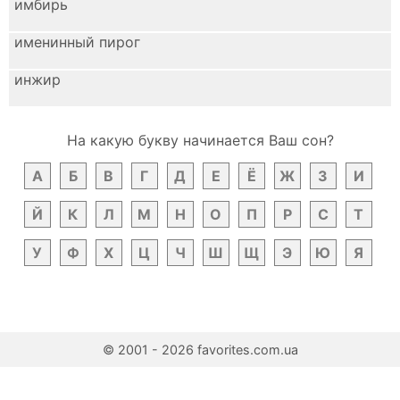
имбирь
именинный пирог
инжир
На какую букву начинается Ваш сон?
А
Б
В
Г
Д
Е
Ё
Ж
З
И
Й
К
Л
М
Н
О
П
Р
С
Т
У
Ф
Х
Ц
Ч
Ш
Щ
Э
Ю
Я
© 2001 - 2026 favorites.com.ua