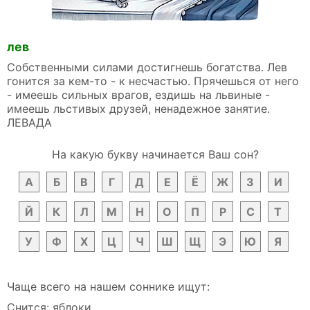
лев
Собственными силами достигнешь богатства. Лев
гонится за кем-то - к несчастью. Прячешься от него
- имеешь сильных врагов, ездишь на львиные -
имеешь льстивых друзей, ненадежное занятие.
ЛЕВАДА
На какую букву начинается Ваш сон?
А
Б
В
Г
Д
Е
Ё
Ж
З
И
Й
К
Л
М
Н
О
П
Р
С
Т
У
Ф
Х
Ц
Ч
Ш
Щ
Э
Ю
Я
Чаще всего на нашем соннике ищут:
Снится: яблоки