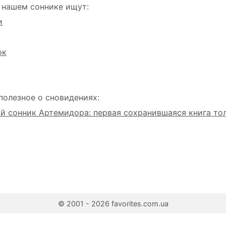
 нашем соннике ищут:
и
ок
полезное о сновидениях:
 сонник Артемидора: первая сохранившаяся книга то
© 2001 - 2026 favorites.com.ua