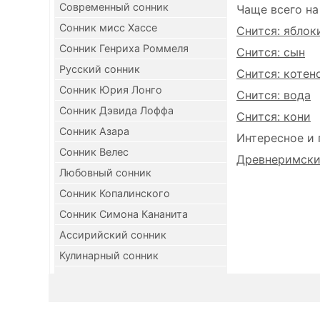
Современный сонник
Чаще всего на
Сонник мисс Хассе
Снится: яблок
Сонник Генриха Роммеля
Снится: сын
Русский сонник
Снится: котен
Сонник Юрия Лонго
Снится: вода
Сонник Дэвида Лоффа
Снится: кони
Сонник Азара
Интересное и 
Сонник Велес
Древнеримский
Любовный сонник
Сонник Копалинского
Сонник Симона Кананита
Ассирийский сонник
Кулинарный сонник