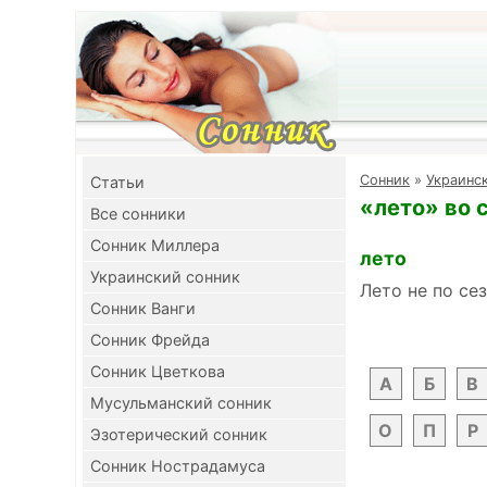
Cонник
»
Украинс
Cтатьи
«лето» во 
Все сонники
Сонник Миллера
лето
Украинский сонник
Лето не по се
Сонник Ванги
Сонник Фрейда
Сонник Цветкова
А
Б
В
Мусульманский сонник
О
П
Р
Эзотерический сонник
Сонник Нострадамуса