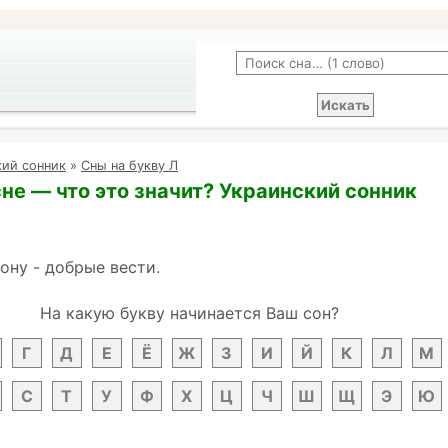
кий сонник
»
Сны на букву Л
сне — что это значит? Украинский сонник
зону - добрые вести.
На какую букву начинается Ваш сон?
Г
Д
Е
Ё
Ж
З
И
Й
К
Л
М
С
Т
У
Ф
Х
Ц
Ч
Ш
Щ
Э
Ю