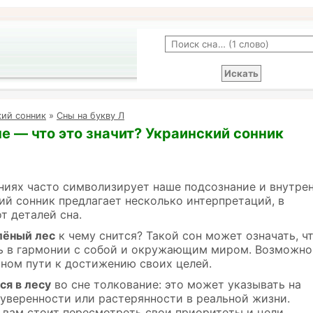
кий сонник
»
Сны на букву Л
не — что это значит? Украинский сонник
ниях часто символизирует наше подсознание и внутре
ий сонник предлагает несколько интерпретаций, в
т деталей сна.
елёный лес
к чему снится? Такой сон может означать, ч
ь в гармонии с собой и окружающим миром. Возможно
ьном пути к достижению своих целей.
ся в лесу
во сне толкование: это может указывать на
еуверенности или растерянности в реальной жизни.
 вам стоит пересмотреть свои приоритеты и цели.