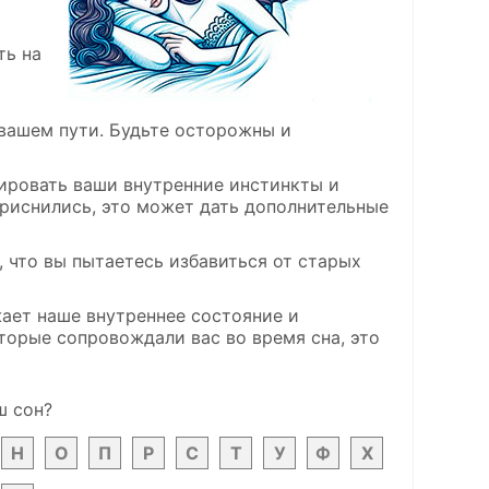
ть на
вашем пути. Будьте осторожны и
ировать ваши внутренние инстинкты и
приснились, это может дать дополнительные
, что вы пытаетесь избавиться от старых
жает наше внутреннее состояние и
торые сопровождали вас во время сна, это
ш сон?
Н
О
П
Р
С
Т
У
Ф
Х