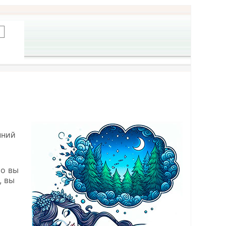
нний
то вы
, вы