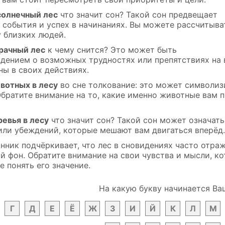
солнечный лес
что значит сон? Такой сон предвещает
 события и успех в начинаниях. Вы можете рассчитыва
 близких людей.
рачный лес
к чему снится? Это может быть
дением о возможных трудностях или препятствиях на 
ны в своих действиях.
вотных в лесу
во сне толкование: это может символиз
Обратите внимание на то, какие именно животные вам 
ревья в лесу
что значит сон? Такой сон может означать
или убеждений, которые мешают вам двигаться вперёд.
нник подчёркивает, что лес в сновидениях часто отра
 фон. Обратите внимание на свои чувства и мысли, ко
 понять его значение.
На какую букву начинается Ва
Г
Д
Е
Ё
Ж
З
И
Й
К
Л
М