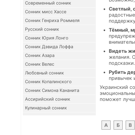
Современный сонник
Светлый, 
Сонник мисс Хассе
радостные
Сонник Генриха Роммеля
поддержку
Русский сонник
Тёмный, м
предупреж
Сонник Юрия Лонго
вниматель
Сонник Дэвида Лоффа
Видеть жи
Сонник Азара
желания. 
подсказки.
Сонник Велес
Рубить де
Любовный сонник
привычек 
Сонник Копалинского
Украинский со
Сонник Симона Кананита
эмоциональный
поможет лучше
Ассирийский сонник
Кулинарный сонник
А
Б
В