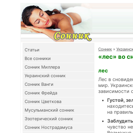
Cонник
»
Украинс
Cтатьи
«лес» во с
Все сонники
Сонник Миллера
лес
Украинский сонник
Лес в сновиде
Сонник Ванги
мир. Украинск
зависимости о
Сонник Фрейда
Густой, з
Сонник Цветкова
находитес
Мусульманский сонник
на правил
Эзотерический сонник
Заблудить
чувство н
Сонник Нострадамуса
Возможно,