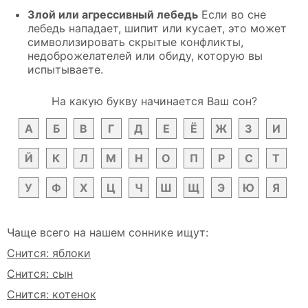
Злой или агрессивный лебедь
Если во сне
лебедь нападает, шипит или кусает, это может
символизировать скрытые конфликты,
недоброжелателей или обиду, которую вы
испытываете.
На какую букву начинается Ваш сон?
А
Б
В
Г
Д
Е
Ё
Ж
З
И
Й
К
Л
М
Н
О
П
Р
С
Т
У
Ф
Х
Ц
Ч
Ш
Щ
Э
Ю
Я
Чаще всего на нашем соннике ищут:
Снится: яблоки
Снится: сын
Снится: котенок