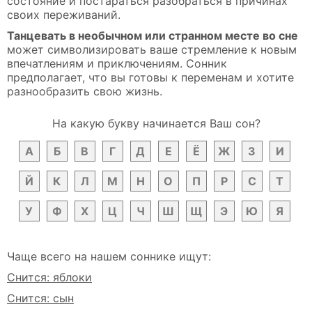
состояние и постараться разобраться в причинах
своих переживаний.
Танцевать в необычном или странном месте во сне
может символизировать ваше стремление к новым
впечатлениям и приключениям. Сонник
предполагает, что вы готовы к переменам и хотите
разнообразить свою жизнь.
На какую букву начинается Ваш сон?
А
Б
В
Г
Д
Е
Ё
Ж
З
И
Й
К
Л
М
Н
О
П
Р
С
Т
У
Ф
Х
Ц
Ч
Ш
Щ
Э
Ю
Я
Чаще всего на нашем соннике ищут:
Снится: яблоки
Снится: сын