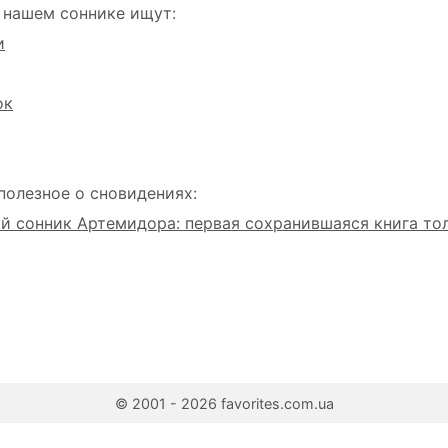
 нашем соннике ищут:
и
ок
полезное о сновидениях:
 сонник Артемидора: первая сохранившаяся книга то
© 2001 - 2026 favorites.com.ua