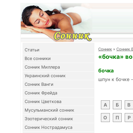
Cонник
»
Сонник 
Cтатьи
«бочка» во
Все сонники
Сонник Миллера
бочка
Украинский сонник
шпун к бочке 
Сонник Ванги
Сонник Фрейда
Сонник Цветкова
А
Б
В
Мусульманский сонник
О
П
Р
Эзотерический сонник
Сонник Нострадамуса