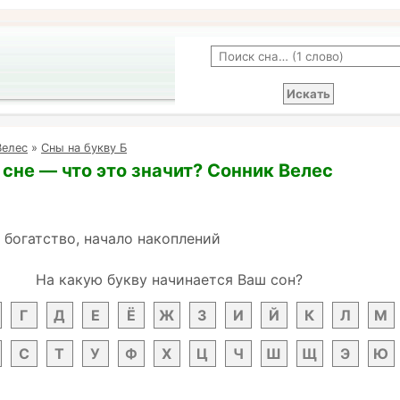
Велес
»
Сны на букву Б
 сне — что это значит? Сонник Велес
- богатство, начало накоплений
На какую букву начинается Ваш сон?
Г
Д
Е
Ё
Ж
З
И
Й
К
Л
М
С
Т
У
Ф
Х
Ц
Ч
Ш
Щ
Э
Ю