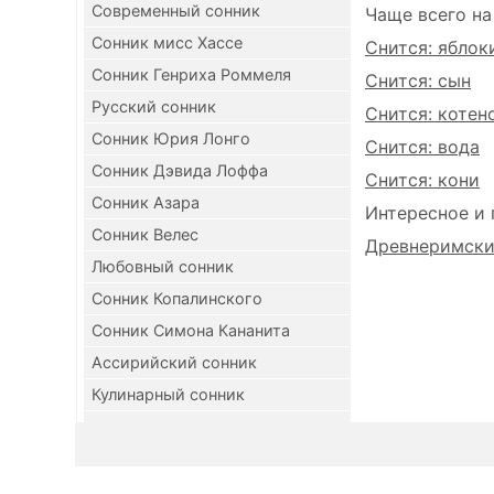
Современный сонник
Чаще всего на
Сонник мисс Хассе
Снится: яблок
Сонник Генриха Роммеля
Снится: сын
Русский сонник
Снится: котен
Сонник Юрия Лонго
Снится: вода
Сонник Дэвида Лоффа
Снится: кони
Сонник Азара
Интересное и 
Сонник Велес
Древнеримский
Любовный сонник
Сонник Копалинского
Сонник Симона Кананита
Ассирийский сонник
Кулинарный сонник