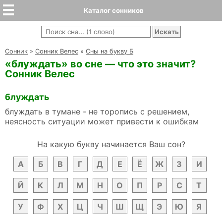
Каталог сонников
Cонник
»
Сонник Велес
»
Сны на букву Б
«блуждать» во сне — что это значит?
Сонник Велес
блуждать
блуждать в тумане - не торопись с решением,
неясность ситуации может привести к ошибкам
На какую букву начинается Ваш сон?
А
Б
В
Г
Д
Е
Ё
Ж
З
И
Й
К
Л
М
Н
О
П
Р
С
Т
У
Ф
Х
Ц
Ч
Ш
Щ
Э
Ю
Я