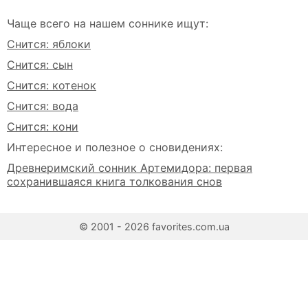
Чаще всего на нашем соннике ищут:
Снится: яблоки
Снится: сын
Снится: котенок
Снится: вода
Снится: кони
Интересное и полезное о сновидениях:
Древнеримский сонник Артемидора: первая
сохранившаяся книга толкования снов
© 2001 - 2026 favorites.com.ua