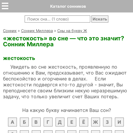
Каталог сонников
Cонник
»
Сонник Миллера
»
Сны на букву Ж
«жестокость» во сне — что это значит?
Сонник Миллера
жестокость
Увидеть во сне жестокость, проявленную по
отношению к Вам, предсказывает, что Вас ожидают
беспокойство и огорчение в делах. Если
жестокости подвергся кто-то другой - значит, Вы
преподнесете своим близким некую неразрешимую
задачу, что только увеличит счет Ваших потерь.
На какую букву начинается Ваш сон?
А
Б
В
Г
Д
Е
Ё
Ж
З
И