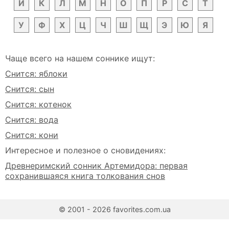
Й
К
Л
М
Н
О
П
Р
С
Т
У
Ф
Х
Ц
Ч
Ш
Щ
Э
Ю
Я
Чаще всего на нашем соннике ищут:
Снится: яблоки
Снится: сын
Снится: котенок
Снится: вода
Снится: кони
Интересное и полезное о сновидениях:
Древнеримский сонник Артемидора: первая
сохранившаяся книга толкования снов
© 2001 - 2026 favorites.com.ua