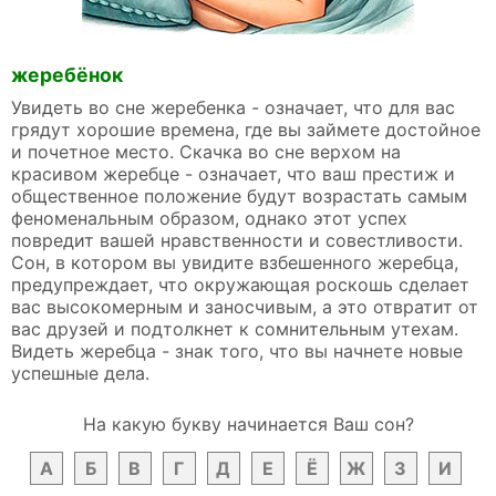
жеребёнок
Увидеть во сне жеребенка - означает, что для вас
грядут хорошие времена, где вы займете достойное
и почетное место. Скачка во сне верхом на
красивом жеребце - означает, что ваш престиж и
общественное положение будут возрастать самым
феноменальным образом, однако этот успех
повредит вашей нравственности и совестливости.
Сон, в котором вы увидите взбешенного жеребца,
предупреждает, что окружающая роскошь сделает
вас высокомерным и заносчивым, а это отвратит от
вас друзей и подтолкнет к сомнительным утехам.
Видеть жеребца - знак того, что вы начнете новые
успешные дела.
На какую букву начинается Ваш сон?
А
Б
В
Г
Д
Е
Ё
Ж
З
И