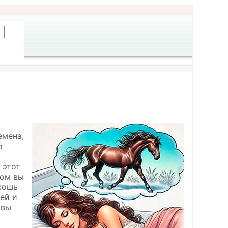
емена,
а
 этот
ром вы
кошь
ей и
 вы