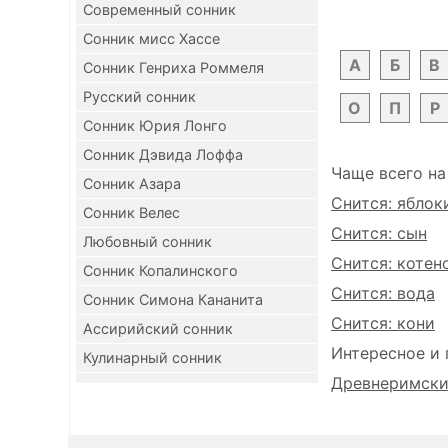
Современный сонник
Сонник мисс Хассе
А
Б
В
Сонник Генриха Роммеля
Русский сонник
О
П
Р
Сонник Юрия Лонго
Сонник Дэвида Лоффа
Чаще всего на
Сонник Азара
Снится: яблок
Сонник Велес
Снится: сын
Любовный сонник
Снится: котен
Сонник Копалинского
Снится: вода
Сонник Симона Кананита
Снится: кони
Ассирийский сонник
Интересное и 
Кулинарный сонник
Древнеримский