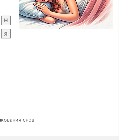
Н
Я
лкования снов