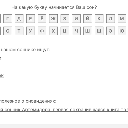
На какую букву начинается Ваш сон?
Г
Д
Е
Ё
Ж
З
И
Й
К
Л
М
С
Т
У
Ф
Х
Ц
Ч
Ш
Щ
Э
Ю
 нашем соннике ищут:
и
ок
полезное о сновидениях:
 сонник Артемидора: первая сохранившаяся книга то