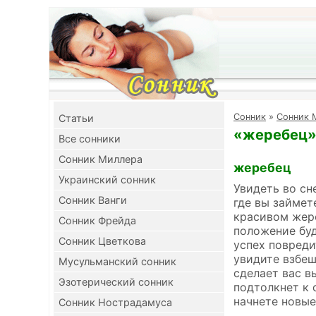
Cонник
»
Сонник 
Cтатьи
«жеребец» 
Все сонники
Сонник Миллера
жеребец
Украинский сонник
Увидеть во сн
Сонник Ванги
где вы займет
красивом жере
Сонник Фрейда
положение бу
Сонник Цветкова
успех повреди
увидите взбе
Мусульманский сонник
сделает вас в
Эзотерический сонник
подтолкнет к 
начнете новые
Сонник Нострадамуса