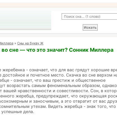
Миллера
»
Сны на букву Ж
во сне — что это значит? Сонник Миллера
е жеребенка - означает, что для вас грядут хорошие вр
е достойное и почетное место. Скачка во сне верхом н
бце - означает, что ваш престиж и общественное
дут возрастать самым феноменальным образом, однако
т вашей нравственности и совестливости. Сон, в кото
шенного жеребца, предупреждает, что окружающая рос
ысокомерным и заносчивым, а это отвратит от вас друз
сомнительным утехам. Видеть жеребца - знак того, что
 успешные дела.