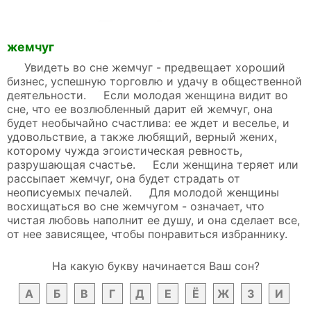
жемчуг
Увидеть во сне жемчуг - предвещает хороший
бизнес, успешную торговлю и удачу в общественной
деятельности. Если молодая женщина видит во
сне, что ее возлюбленный дарит ей жемчуг, она
будет необычайно счастлива: ее ждет и веселье, и
удовольствие, а также любящий, верный жених,
которому чужда эгоистическая ревность,
разрушающая счастье. Если женщина теряет или
рассыпает жемчуг, она будет страдать от
неописуемых печалей. Для молодой женщины
восхищаться во сне жемчугом - означает, что
чистая любовь наполнит ее душу, и она сделает все,
от нее зависящее, чтобы понравиться избраннику.
На какую букву начинается Ваш сон?
А
Б
В
Г
Д
Е
Ё
Ж
З
И