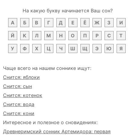
На какую букву начинается Ваш сон?
А
Б
В
Г
Д
Е
Ё
Ж
З
И
Й
К
Л
М
Н
О
П
Р
С
Т
У
Ф
Х
Ц
Ч
Ш
Щ
Э
Ю
Я
Чаще всего на нашем соннике ищут:
Снится: яблоки
Снится: сын
Снится: котенок
Снится: вода
Снится: кони
Интересное и полезное о сновидениях:
Древнеримский сонник Артемидора: первая