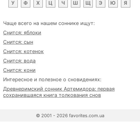
У
Ф
Х
Ц
Ч
Ш
Щ
Э
Ю
Я
Чаще всего на нашем соннике ищут:
Снится: яблоки
Снится: сын
Снится: котенок
Снится: вода
Снится: кони
Интересное и полезное о сновидениях:
Древнеримский сонник Артемидора: первая
сохранившаяся книга толкования снов
© 2001 - 2026 favorites.com.ua