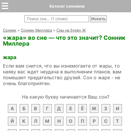
Каталог сонников
Cонник
»
Сонник Миллера
»
Сны на букву Ж
«жара» во сне — что это значит? Сонник
Миллера
жара
Если вам снится, что вы изнемогаете от жары, то
наяву вас ждет неудача в выполнении планов. вам
помешает предательство друзей. Сон о жаре - не
очень благоприятен.
На какую букву начинается Ваш сон?
А
Б
В
Г
Д
Е
Ё
Ж
З
И
Й
К
Л
М
Н
О
П
Р
С
Т