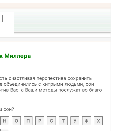
ик Миллера
сть счастливая перспектива сохранить
 объединились с хитрыми людьми, сон
тив Вас, а Ваши методы послужат во благо
ш сон?
Н
О
П
Р
С
Т
У
Ф
Х