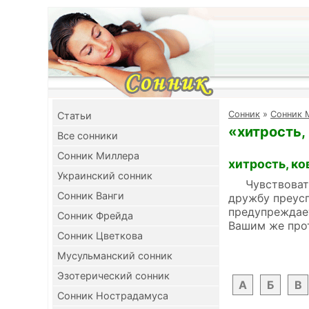
Cонник
»
Сонник 
Cтатьи
«хитрость,
Все сонники
Сонник Миллера
хитрость, ко
Украинский сонник
Чувствовать с
Сонник Ванги
дружбу преус
предупреждает
Сонник Фрейда
Вашим же про
Сонник Цветкова
Мусульманский сонник
Эзотерический сонник
А
Б
В
Сонник Нострадамуса