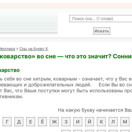
Миллера
»
Сны на букву Х
 коварство» во сне — что это значит? Сонн
варство
ебя во сне хитрым, коварным - означает, что у Вас е
певающих и доброжелательных людей. Если Вы во сне
 Вас, что Ваши поступки могут быть использованы про
тивникам.
На какую букву начинается Ва
Г
Д
Е
Ё
Ж
З
И
Й
К
Л
М