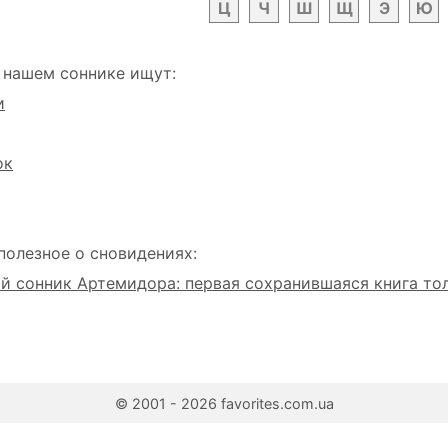
Ц
Ч
Ш
Щ
Э
Ю
 нашем соннике ищут:
и
ок
полезное о сновидениях:
 сонник Артемидора: первая сохранившаяся книга то
© 2001 - 2026 favorites.com.ua